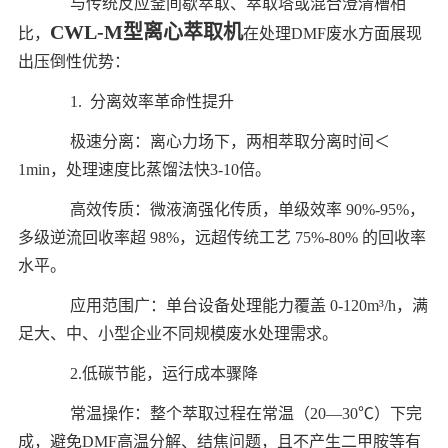
与传统反应釜间歇萃取、萃取塔或混合澄清槽相
CWL-M型离心萃取机
比，
在处理DMF废水方面展现
出压倒性优势：
1. 分离效率革命性提升
极速分离：离心力场下，两相萃取分离时间＜
1min，处理速度比蒸馏法快3-10倍。
高效传质：微液滴强化传质，单级效率 90%-95%，
多级逆流回收率超 98%，远超传统工艺 75%-80% 的回收率
水平。
应用范围广：单台设备处理能力覆盖 0-120m³/h，满
足大、中、小型企业不同规模废水处理需求。
2.低碳节能，运行成本骤降
常温操作：整个萃取过程在常温（20—30℃）下完
成，避免DMF高温分解、结焦问题，且不产生二甲胺等有