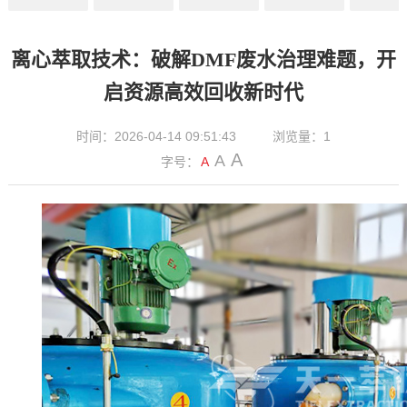
闻
讯
息
向
动
离心萃取技术：破解DMF废水治理难题，开
启资源高效回收新时代
时间：2026-04-14 09:51:43
浏览量：1
A
A
字号：
A