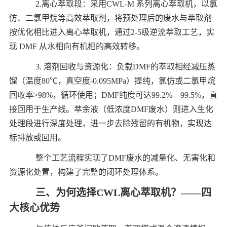
2.离心萃取段：采用CWL-M 系列离心萃取机，以氯
仿、二氯甲烷等高效萃取剂，将预处理后的废水与萃取剂
按优化相比进入离心萃取机，通过2-5级逆流萃取工艺，实
现 DMF 从水相向有机相的高效转移。
3. 溶剂回收与资源化：负载DMF的萃取相经减压蒸
馏（温度80℃，真空度-0.095MPa）提纯，氯仿或二氯甲烷
回收率>98%，循环使用；DMF纯度可达99.2%—99.5%，直
接回用于生产线。萃余液（低浓度DMF废水）则进入生化
处理段进行深度处理，进一步去除残留的有机物，实现达
标排放或回用。
整个工艺流程实现了DMF废水的减量化、无害化和
资源化处置，构建了完整的闭环处理体系。
三、为何选择CWL离心萃取机？——四
大核心优势