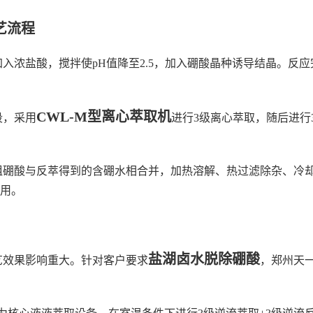
艺流程
加入浓盐酸，搅拌使pH值降至2.5，加入硼酸晶种诱导结晶。反
CWL-M型离心萃取机
段，采用
进行3级离心萃取，随后进行
粗硼酸与反萃得到的含硼水相合并，加热溶解、热过滤除杂、冷
用。
盐湖卤水脱除硼酸
效果影响重大。针对客户要求
，郑州天