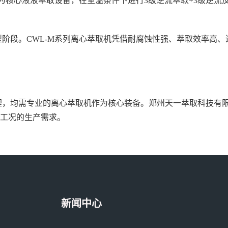
为核心液液萃取设备，
在室温条件下进行3级逆流萃取+3级逆流
段。CWL-M系列离心萃取机凭借耐腐蚀性强、萃取效率高、
均需专业的离心萃取机作为核心装备。郑州天一萃取科技有限公
工况的生产需求。
新闻中心