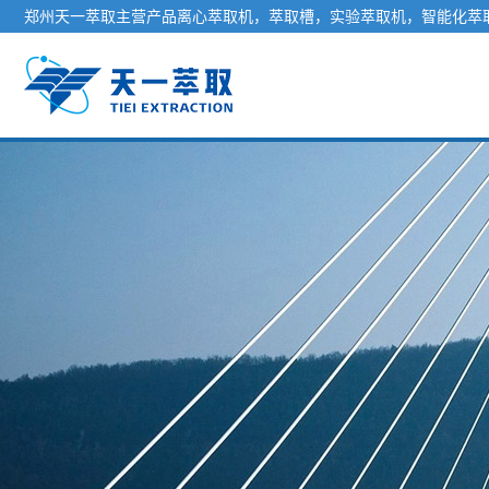
郑州天一萃取主营产品离心萃取机，萃取槽，实验萃取机，智能化萃